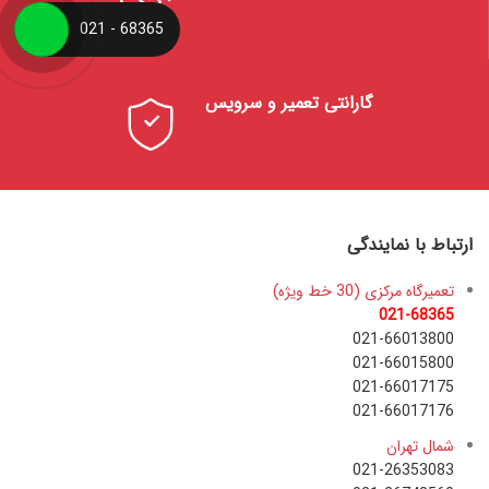
68365 - 021
گارانتی تعمیر و سرویس
ارتباط با نمایندگی
تعمیرگاه مرکزی (30 خط ویژه)
021-68365
021-66013800
021-66015800
021-66017175
021-66017176
شمال تهران
021-26353083