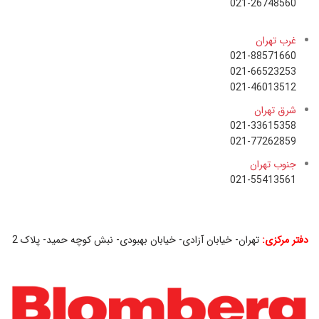
021-26748560
غرب تهران
021-88571660
021-66523253
021-46013512
شرق تهران
021-33615358
021-77262859
جنوب تهران
021-55413561
دفتر مرکزی:
تهران- خیابان آزادی- خیابان بهبودی- نبش کوچه حمید- پلاک 2
2