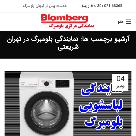
68365 021 (30 خط ویژه)
خدمات پس از فروش بلومبرگ
منو
آرشیو برچسب ها: نمایندگی بلومبرگ در تهران
شریعتی
04
نوامبر