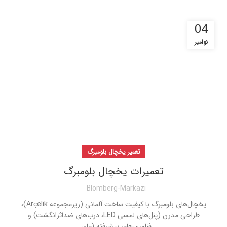
04
نوامبر
تعمیر یخچال بلومبرگ
تعمیرات یخچال بلومبرگ
Blomberg-Markazi
یخچال‌های بلومبرگ با کیفیت ساخت آلمانی (زیرمجموعه Arçelik)،
طراحی مدرن (پنل‌های لمسی LED، درب‌های ضداثرانگشت) و
فناوری‌های پیشرفته (مان...