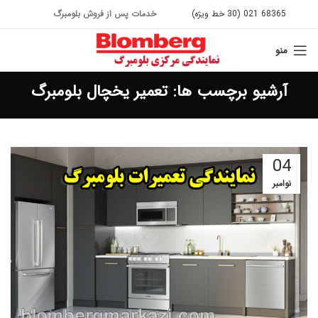
68365 021 (30 خط ویژه)
خدمات پس از فروش بلومبرگ
منو
آرشیو برچسب ها: تعمیر یخچال بلومبرگ
04
نوامبر