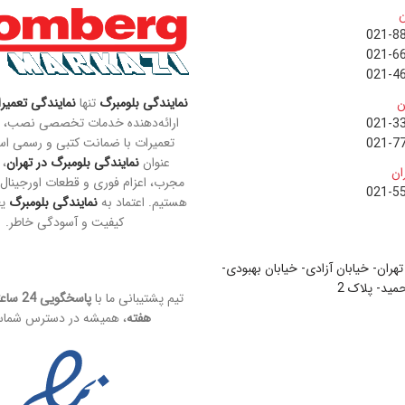
ن
021-8
021-6
021-4
نمایندگی بلومبرگ
تنها
نمایندگی تعمیر
ن
ارائه‌دهنده خدمات تخصصی نصب، 
021-3
تعمیرات با ضمانت کتبی و رسمی اس
021-7
عنوان
نمایندگی بلومبرگ در تهران
، 
ان
مجرب، اعزام فوری و قطعات اورجینال د
021-5
هستیم. اعتماد به
نمایندگی بلومبرگ
یع
کیفیت و آسودگی خاطر.
تهران- خیابان آزادی- خیابان بهبودی-
ید- پلاک 2
2
تیم پشتیبانی ما با
هفته
، همیشه در دسترس شما