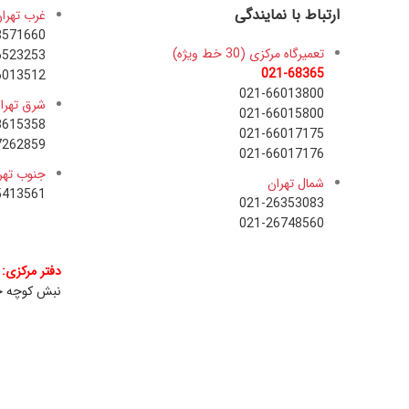
ارتباط با نمایندگی
غرب تهرا
8571660
تعمیرگاه مرکزی (30 خط ویژه)
6523253
021-68365
6013512
021-66013800
شرق تهرا
021-66015800
3615358
021-66017175
7262859
021-66017176
جنوب تهر
شمال تهران
5413561
021-26353083
021-26748560
دفتر مرکزی:
نبش کوچه حم