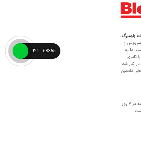
ات بلومبرگ
،
سرویس و
ت. ما به
68365 - 021
با کادری
ر کنار شما
نی تضمین
پاسخگویی 24 ساعته در ۷ روز
ست.