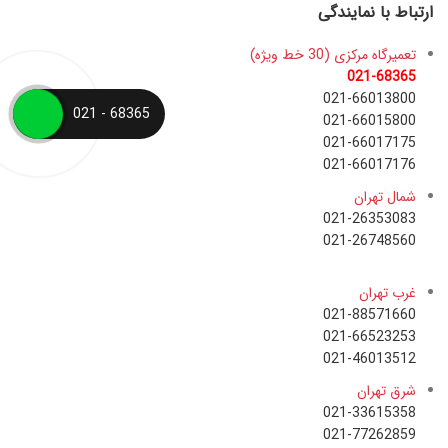
ارتباط با نمایندگی
تعمیرگاه مرکزی (30 خط ویژه)
021-68365
021-66013800
68365 - 021
021-66015800
021-66017175
021-66017176
شمال تهران
021-26353083
021-26748560
غرب تهران
021-88571660
021-66523253
021-46013512
شرق تهران
021-33615358
021-77262859